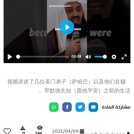
Play
00:38
Play
Mute
Settings
Ente
full
视频讲述了几位圣门弟子（萨哈巴）以及他们在穆
罕默德先知（愿他平安）之前的生活。
مشاركة المادة
2025/04/09
0
285