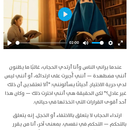
Play
02:00
Play
Mute
Settings
Ente
full
عندما يراني الناس وأنا أرتدي الحجاب، غالبًا ما يظنون
أنني مضطهدة — أنني أُجبرت على ارتدائه، أو أنني ليس
لدي حرية الاختيار. أحيانًا يسألونني: "ألا تعتقدين أن ذلك
غير عادل؟" لكن الحقيقة هي أنني اخترت ذلك — وكان هذا
أحد أقوى القرارات التي اتخذتها في حياتي.
ارتداء الحجاب لا يتعلق بالاختفاء أو الخجل. إنه يتعلق
بالتحكم — التحكم في نفسي. بمعنى آخر، أنا من يقرر