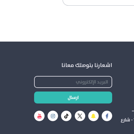
اشعارنا بتوصلك معانا
ارسال
الدائري الشرقي بین مخرج 13 و14 - شارع