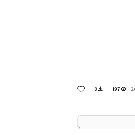
0
197
2