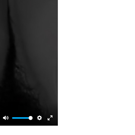
Mute
Settings
Enter
fullscreen