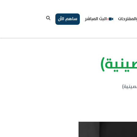
لمقترحات
البث المباشر
ساهم الآن
صينية)
لصينية)