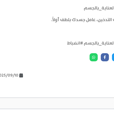
لعناية_بالجسم
ي التدخين، عامل جسدك بلطف أولاً.
لعناية_بالجسم #انضباط
025/09/10