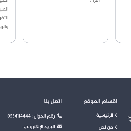
'اقرأ'،
الصيا
الصي
التق
والرو
اقسام الموقع
اتصل بنا
الرئيسية
رقم الجوال :
0534114444
البريد الإلكتروني :
من نحن