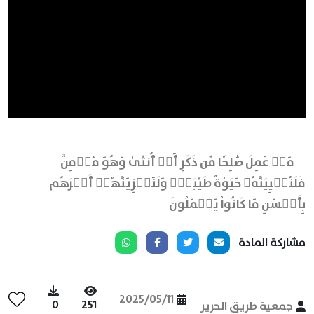
مَنۡ عَمِلَ صَٰلِحٗا مِّن ذَكَرٍ أَوۡ أُنثَىٰ وَهُوَ مُؤۡمِنٞ
فَلَنُحۡيِيَنَّهُۥ حَيَوٰةٗ طَيِّبَةٗۖ وَلَنَجۡزِيَنَّهُمۡ أَجۡرَهُم
بِأَحۡسَنِ مَا كَانُواْ يَعۡمَلُونَ
مشاركة المادة
2025/05/11
0
251
جمعية طريق الحرير