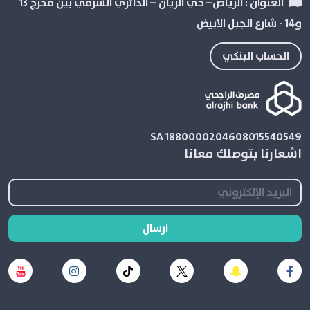
العنوان :
الرياض– حي الريان – الدائري الشرقي بین مخرج 13
و14 - شارع الجبل الأبيض
الحساب البنكي
SA 1880000204608015540549
اشعارنا بتوصلك معانا
ارسال