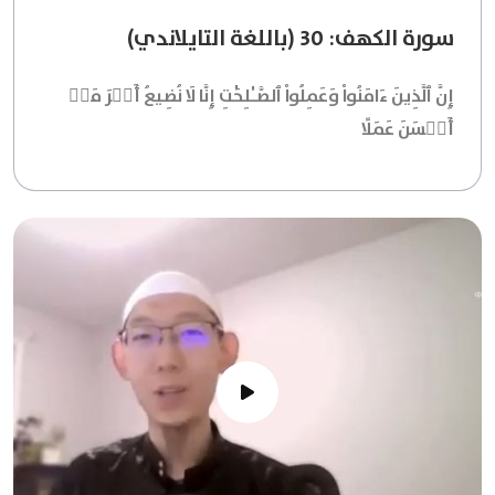
سورة الكهف: 30 (باللغة التايلاندي)
إِنَّ ٱلَّذِينَ ءَامَنُواْ وَعَمِلُواْ ٱلصَّـٰلِحَٰتِ إِنَّا لَا نُضِيعُ أَجۡرَ مَنۡ
أَحۡسَنَ عَمَلًا