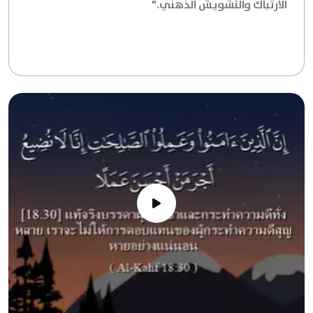
الارتباك والتشويش الذهني."