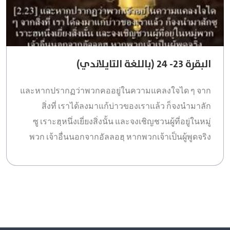
البقرة 23- 24 (باللغة التايلاندي)
และหากปรากฏว่าพวกคออยู่ในความแคลงใจได ๆ จาก
สิ่งที่ เราได้ลงมาแก้บ่าวของเราแล้ว ก็จงนำมาลัก
ซู เราะฮฺหนึ่งเยี่ยงสิ่งนั้น และจงเชิญชวนผู้ที่อยู่ในหมู่
พวก เจ้าอื่นนอกจากอัลลอฮฺ หากพวกเจ้าเป็นผู้พูดจริง