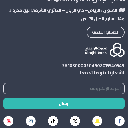
البريد الإلكتروني :
info@sracc.org.sa
العنوان :
الرياض– حي الريان – الدائري الشرقي بین مخرج 13
و14 - شارع الجبل الأبيض
الحساب البنكي
SA 1880000204608015540549
اشعارنا بتوصلك معانا
ارسال