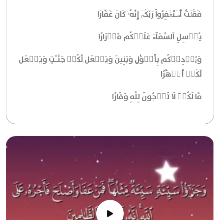
فَقُلۡتُ ٱسۡتَغۡفِرُواْ رَبَّكُمۡ إِنَّهُۥ كَانَ غَفَّارٗا
يُرۡسِلِ ٱلسَّمَآءَ عَلَيۡكُم مِّدۡرَارٗا
وَيُمۡدِدۡكُم بِأَمۡوَٰلٖ وَبَنِينَ وَيَجۡعَل لَّكُمۡ جَنَّـٰتٖ وَيَجۡعَل
لَّكُمۡ أَنۡهَٰرٗا
مَّا لَكُمۡ لَا تَرۡجُونَ لِلَّهِ وَقَارٗا