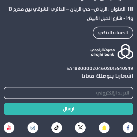
العنوان :
الرياض– حي الريان – الدائري الشرقي بین مخرج 13
و14 - شارع الجبل الأبيض
الحساب البنكي
SA 1880000204608015540549
اشعارنا بتوصلك معانا
ارسال