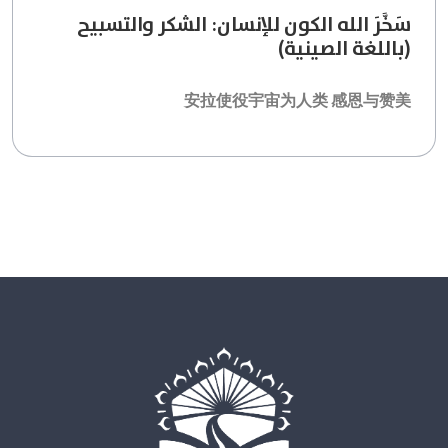
سَخَّرَ الله الكون للإنسان: الشكر والتسبيح
(باللغة الصينية)
安拉使役宇宙为人类 感恩与赞美