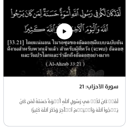
سورة الأحزاب: 21
لَّقَدۡ كَانَ لَكُمۡ فِي رَسُولِ ٱللَّهِ أُسۡوَةٌ حَسَنَةٞ لِّمَن كَانَ
يَرۡجُواْ ٱللَّهَ وَٱلۡيَوۡمَ ٱلۡأٓخِرَ وَذَكَرَ ٱللَّهَ كَثِيرٗا