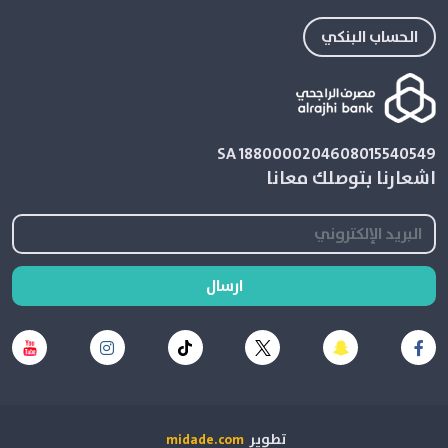
الحساب البنكي
SA 1880000204608015540549
اشعارنا بتوصلك معانا
ارسال
تطوير
midade.com