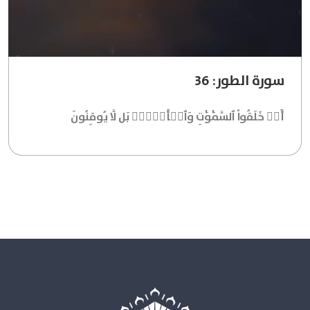
سورة الطور: 36
أَمۡ خَلَقُواْ ٱلسَّمَٰوَٰتِ وَٱلۡأَرۡضَۚ بَل لَّا يُوقِنُونَ