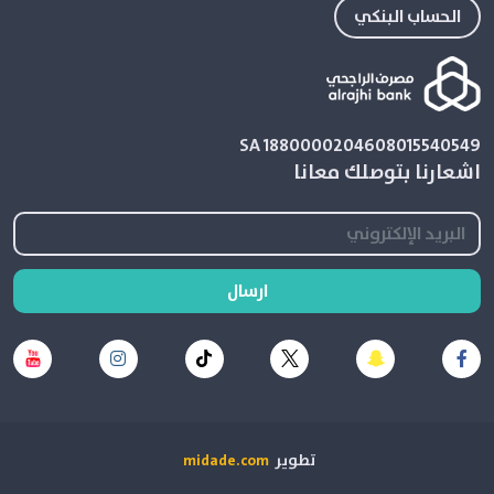
الحساب البنكي
SA 1880000204608015540549
اشعارنا بتوصلك معانا
ارسال
تطوير
midade.com