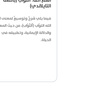
اسمُ الله: التوّاب (باللغة
التايلاندي)
فيما يلي شرحٌ وتوسيعٌ لمعنى 
الله
التوّاب
(ٱلتَّوَّاب)، من حيث
المع
والدلالة الإيمانية، وتطبيقه في
الحياة
.