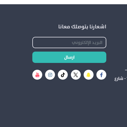
اشعارنا بتوصلك معانا
ارسال
الدائري الشرقي بین مخرج 13 و14 - شارع