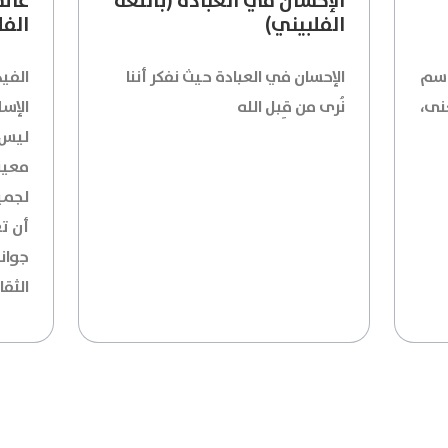
الإحسان في العبادة (باللغة
عالم
الفلبيني)
الفل
اسم
الإحسان في العبادة حيث نفكر أننا
الفي
نى،
نُرى من قِبل الله
الإسل
ليس 
معين
لجمي
أن ت
جوان
الثقا