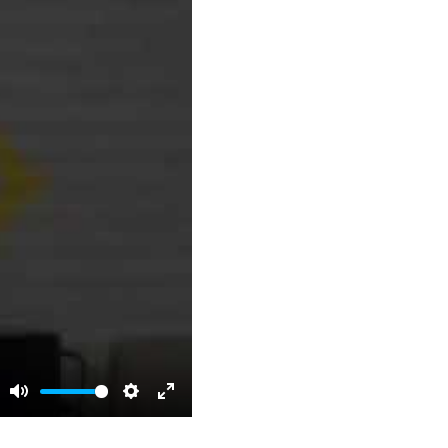
Mute
Settings
Enter
fullscreen