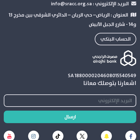
البريد الإلكتروني :
info@sracc.org.sa
العنوان :
الرياض– حي الريان – الدائري الشرقي بین مخرج 13
و14 - شارع الجبل الأبيض
الحساب البنكي
SA 1880000204608015540549
اشعارنا بتوصلك معانا
ارسال