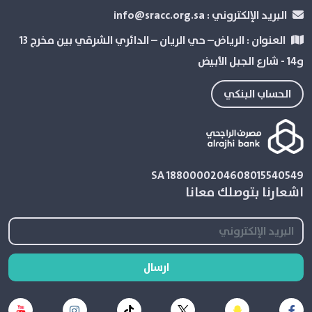
البريد الإلكتروني :
info@sracc.org.sa
العنوان :
الرياض– حي الريان – الدائري الشرقي بین مخرج 13
و14 - شارع الجبل الأبيض
الحساب البنكي
SA 1880000204608015540549
اشعارنا بتوصلك معانا
ارسال